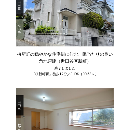
FULL
BUY
桜新町の穏やかな住宅街に佇む、陽当たりの良い
角地戸建（世田谷区新町）
終了しました
「桜新町駅」徒歩12分／3LDK（90.53㎡）
FULL
RENT