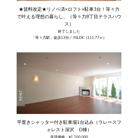
★賃料改定★リノベ済×ロフト×駐車3台！等々力
で叶える理想の暮らし。（等々力8丁目テラスハウ
ス）
終了しました
「等々力駅」徒歩13分／3SLDK（111.77㎡）
RENT
平置きシャッター付き駐車場1台込み（ラレースフ
ォレスト深沢 D棟）
賃貸価格：¥1,200,000