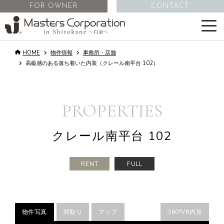
FOR OWNER
CONTACT
HOME
物件情報
事務所・店舗
サービス
高級感のある落ち着いた内装（クレール南平台 102）
物件情報
PROPERTIES
不動産管理
クレール南平台 102
会社情報
RENT
FULL
コラム
物件写真
間取り
マップ
360°VR内見
採用情報