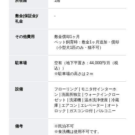
所在階
1階
敷金(保証金)/
-
礼金
その他費用
敷金償却1ヶ月
ペット飼育時：敷金1ヶ月追加・償却
（小型犬1匹のみ・猫不可）
駐車場
空有（地下平置き：44,000円/月（税
込））
※駐車場の高さは２ｍ
設備
フローリング | モニタ付インターホ
ン | 洗面所独立 | ウォークインクロー
ゼット | 洗濯機 | 温水洗浄便座 | 冷蔵
庫 | エアコン | エレベーター | オート
ロック | ガスコンロ付 | バルコニー
備考
※民泊不可
※食洗機は使用不可です。