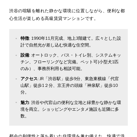
渋谷の喧騒を離れた静かな環境に位置しながら、便利な都
心生活が楽しめる高級賃貸マンションです。
特徴
: 1990年11月完成、地上3階建て。広々とした設
計で自然光が差し込む快適な住空間。
設備
: オートロック、バス・トイレ別、システムキッ
チン、フローリングなど完備。ペット可(小型犬1匹
のみ）、事務所利用も相談可能。
アクセス
: JR「渋谷駅」徒歩9分、東急東横線「代官
山駅」徒歩1２分、京王井の頭線「神泉駅」徒歩10
分。
魅力
: 渋谷や代官山の便利な立地と緑豊かな静かな環
境を両立。ショッピングやエンタメ施設も近隣に多
数。
都会の利便性と落ち着いた住環境を兼ね備えた、快適で洗