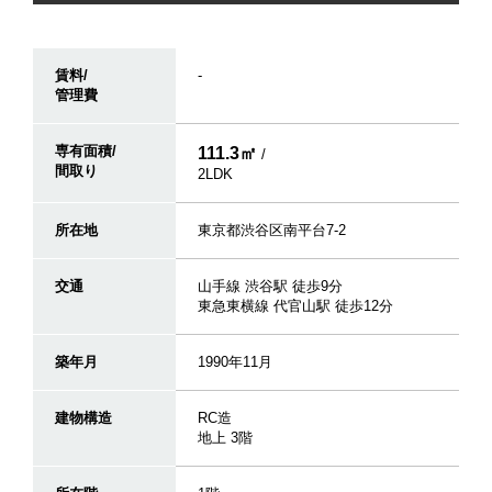
賃料/
-
管理費
専有面積/
111.3㎡
/
間取り
2LDK
所在地
東京都渋谷区南平台7-2
交通
山手線 渋谷駅 徒歩9分
東急東横線 代官山駅 徒歩12分
築年月
1990年11月
建物構造
RC造
地上 3階