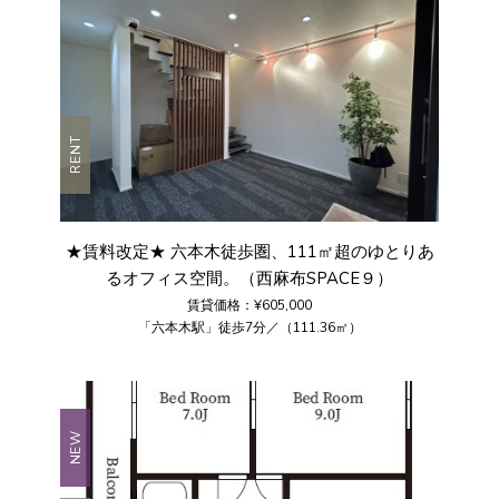
RENT
★賃料改定★ 六本木徒歩圏、111㎡超のゆとりあ
るオフィス空間。（西麻布SPACE９）
賃貸価格：¥605,000
「六本木駅」徒歩7分／（111.36㎡）
NEW