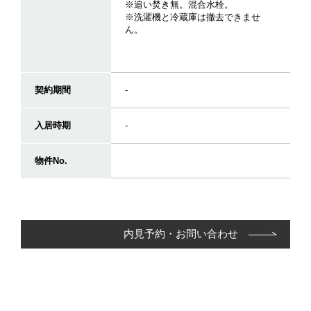
※追い焚き無。混合水栓。
※洗濯機と冷蔵庫は撤去できませ
ん。
契約期間
-
入居時期
-
物件No.
内見予約・お問い合わせ