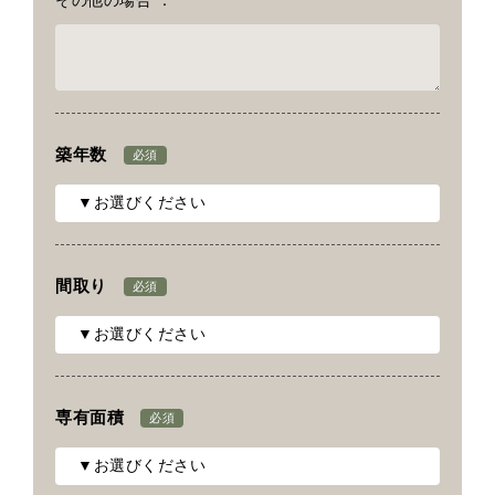
その他の場合 ：
築年数
必須
間取り
必須
専有面積
必須