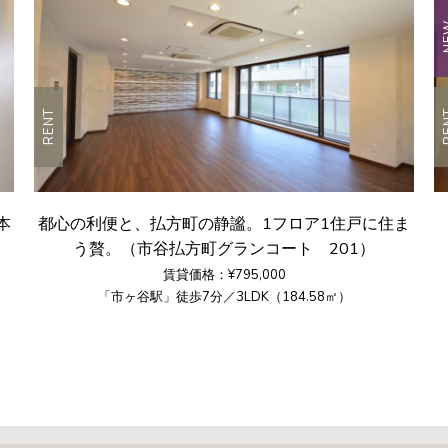
N
RENT
R
本
都心の利便と、払方町の静謐。1フロア1住戸に住ま
う贅。（市谷払方町グランコート 201）
賃貸価格：¥795,000
「市ヶ谷駅」徒歩7分／3LDK（184.58㎡）