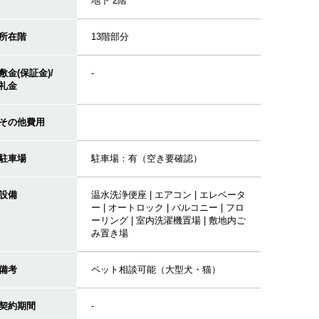
地下 2階
所在階
13階部分
敷金(保証金)/
-
礼金
その他費用
駐車場
駐車場：有（空き要確認）
設備
温水洗浄便座 | エアコン | エレベータ
ー | オートロック | バルコニー | フロ
ーリング | 室内洗濯機置場 | 敷地内ご
み置き場
備考
ペット相談可能（大型犬・猫）
契約期間
-