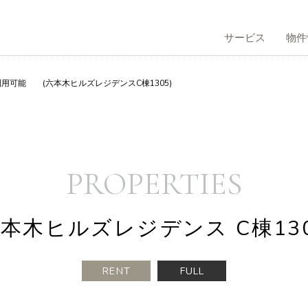
サービス
物件
用可能 (六本木ヒルズレジデンスC棟1305)
サービストップ
物件情報トップ
不動産管理トップ
会社情報トップ
コラムトップ
採用情報トップ
買仲介
う
社概要
有効活用のご提案
借りる
企業理念
PROPERTIES
本木ヒルズレジデンス C棟13
RENT
FULL
本人向け賃貸仲介
表挨拶
不動産再生事業
歴史