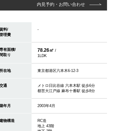
内見予約・お問い合わせ
賃料/
-
管理費
専有面積/
78.26㎡
/
間取り
1LDK
所在地
東京都港区六本木6-12-3
交通
メトロ日比谷線 六本木駅 徒歩6分
都営大江戸線 麻布十番駅 徒歩8分
築年月
2003年4月
建物構造
RC造
地上 43階