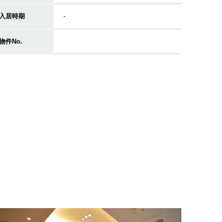
入居時期
-
物件No.