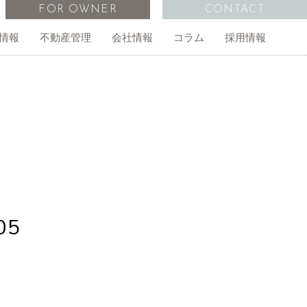
FOR OWNER
CONTACT
情報
不動産管理
会社情報
コラム
採用情報
管理物件一覧
オーナー様の声
外国人向け不動産仲介
事務所・店舗
経営計画
無料査定依頼
05
ご相談
アイインターナショナルスクール
アクセス