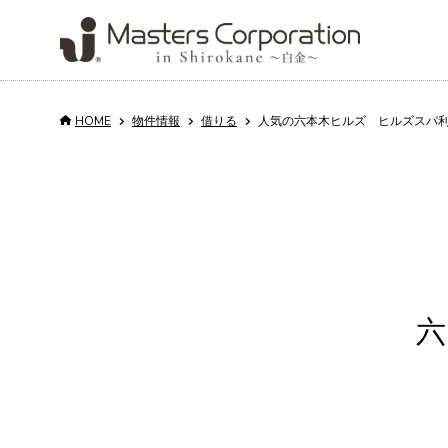
HOME
物件情報
借りる
人気の六本木ヒルズ ヒルズスパ利
Service
Properties
Property
About us
Column
Recruit
for rent and sale
Management
サービス
会社情報
コラム
採用情報
売
買
会
物件情報
不動産管理
六
日
代