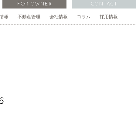
FOR OWNER
CONTACT
情報
不動産管理
会社情報
コラム
採用情報
管理物件一覧
オーナー様の声
外国人向け不動産仲介
事務所・店舗
経営計画
無料査定依頼
6
ご相談
アイインターナショナルスクール
アクセス