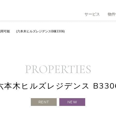
サービス
物件
用可能 (六本木ヒルズレジデンスB棟3306)
サービストップ
物件情報トップ
不動産管理トップ
会社情報トップ
コラムトップ
採用情報トップ
買仲介
う
社概要
有効活用のご提案
借りる
企業理念
PROPERTIES
六本木ヒルズレジデンス B330
RENT
NEW
本人向け賃貸仲介
表挨拶
不動産再生事業
歴史