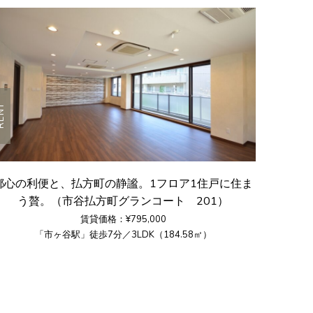
ENT
都心の利便と、払方町の静謐。1フロア1住戸に住ま
う贅。（市谷払方町グランコート 201）
賃貸価格：¥795,000
「市ヶ谷駅」徒歩7分／3LDK（184.58㎡）