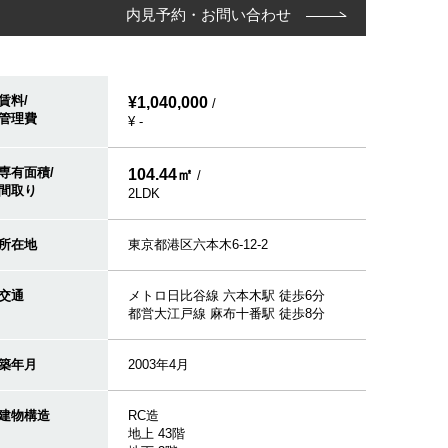
内見予約・お問い合わせ
賃料/
¥1,040,000
/
管理費
¥ -
専有面積/
104.44㎡
/
間取り
2LDK
所在地
東京都港区六本木6-12-2
交通
メトロ日比谷線 六本木駅 徒歩6分
都営大江戸線 麻布十番駅 徒歩8分
築年月
2003年4月
建物構造
RC造
地上 43階