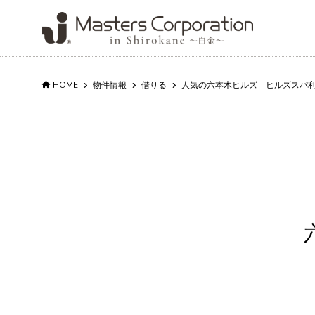
HOME
物件情報
借りる
人気の六本木ヒルズ ヒルズスパ利
Service
Properties
Property
About us
Column
Recruit
for rent and sale
Management
サービス
会社情報
コラム
採用情報
売
買
会
物件情報
不動産管理
日
代