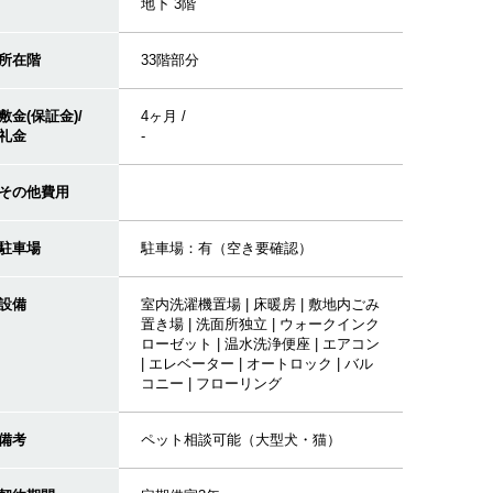
地下 3階
所在階
33階部分
敷金(保証金)/
4ヶ月 /
礼金
-
その他費用
駐車場
駐車場：有（空き要確認）
設備
室内洗濯機置場 | 床暖房 | 敷地内ごみ
置き場 | 洗面所独立 | ウォークインク
ローゼット | 温水洗浄便座 | エアコン
| エレベーター | オートロック | バル
コニー | フローリング
備考
ペット相談可能（大型犬・猫）