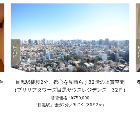
RENT
R
至
目黒駅徒歩2分、都心を見晴らす32階の上質空間
（ブリリアタワーズ目黒サウスレジデンス 32Ｆ）
賃貸価格：¥750,000
「目黒駅」徒歩2分／3LDK（86.92㎡）