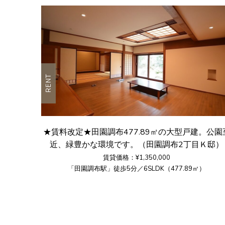
RENT
★賃料改定★田園調布477.89㎡の大型戸建。公園
近、緑豊かな環境です。（田園調布2丁目Ｋ邸）
賃貸価格：¥1,350,000
「田園調布駅」徒歩5分／6SLDK（477.89㎡）