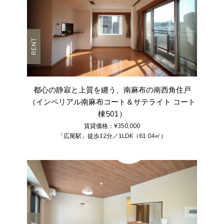
RENT
都心の静寂と上質を纏う、南麻布の南西角住戸
（インペリアル南麻布コート＆サテライト コート
棟501）
賃貸価格：¥350,000
「広尾駅」徒歩12分／1LDK（61.04㎡）