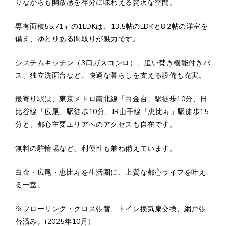
りながらも開放感を存分に味わえる贅沢な空間。
専有面積55.71㎡の1LDKは、13.5帖のLDKと8.2帖の洋室を
備え、ゆとりある間取りが魅力です。
システムキッチン（3口ガスコンロ）、追い焚き機能付きバ
ス、独立洗面台など、快適な暮らしを支える設備も充実。
最寄り駅は、東京メトロ南北線「白金台」駅徒歩10分、日
比谷線「広尾」駅徒歩10分、JR山手線「恵比寿」駅徒歩15
分と、都心主要エリアへのアクセスも自在です。
無料の駐輪場など、利便性も兼ね備えています。
白金・広尾・恵比寿を生活圏に、上質な都心ライフを叶え
る一室。
※フローリング・クロス張替、トイレ換気扇交換、網戸張
替済み。(2025年10月）