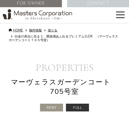
FOR OWNER
CONTACT
HOME
物件情報
借りる
サービス
白金の高台に住まう、開放感あふれるプレミアム1LDK （マーヴェラス
ガーデンコート７０５号室）
物件情報
PROPERTIES
不動産管理
マーヴェラスガーデンコート
会社情報
705号室
コラム
RENT
FULL
採用情報