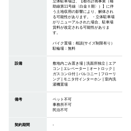
立体駐車場は、【都市計画事業（補
助線第11号線〈白金Ⅱ期〉）】に伴
う土地収用の影響により、解体され
る可能性があります。 ・立体駐車場
がリニューアルされた場合、駐車場
賃料が改定される可能性がありま
す。
バイク置場：相談(サイズ制限有り）
駐輪場：無料
設備
敷地内ごみ置き場 | 洗面所独立 | エア
コン | エレベーター | オートロック |
ガスコンロ付 | バルコニー | フローリ
ング | モニタ付インターホン | 室内洗
濯機置場
備考
ペット不可
事務所不可
民泊不可
契約期間
-