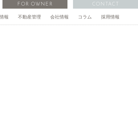
FOR OWNER
CONTACT
情報
不動産管理
会社情報
コラム
採用情報
管理物件一覧
オーナー様の声
外国人向け不動産仲介
事務所・店舗
経営計画
無料査定依頼
ご相談
アイインターナショナルスクール
アクセス