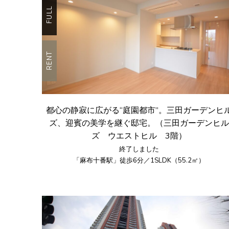
FULL
RENT
都心の静寂に広がる“庭園都市”。三田ガーデンヒ
ズ、迎賓の美学を継ぐ邸宅。（三田ガーデンヒル
ズ ウエストヒル 3階）
終了しました
「麻布十番駅」徒歩6分／1SLDK（55.2㎡）