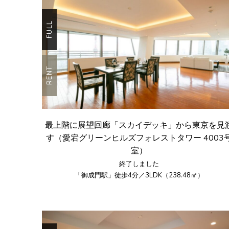
FULL
RENT
最上階に展望回廊「スカイデッキ」から東京を見
す（愛宕グリーンヒルズフォレストタワー 4003
室）
終了しました
「御成門駅」徒歩4分／3LDK（238.48㎡）