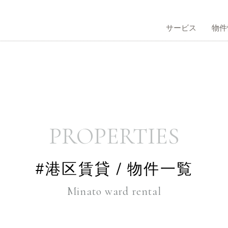
サービス
物件
サービストップ
物件情報トップ
不動産管理トップ
会社情報トップ
コラムトップ
採用情報トップ
買仲介
う
社概要
有効活用のご提案
借りる
企業理念
PROPERTIES
#港区賃貸 / 物件一覧
Minato ward rental
本人向け賃貸仲介
表挨拶
不動産再生事業
歴史