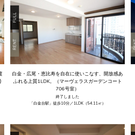
FULL
RENT
R
渡
白金・広尾・恵比寿を自在に使いこなす、開放感あ
号
ふれる上質1LDK。（マーヴェラスガーデンコート
706号室）
終了しました
「白金台駅」徒歩10分／1LDK（54.11㎡）