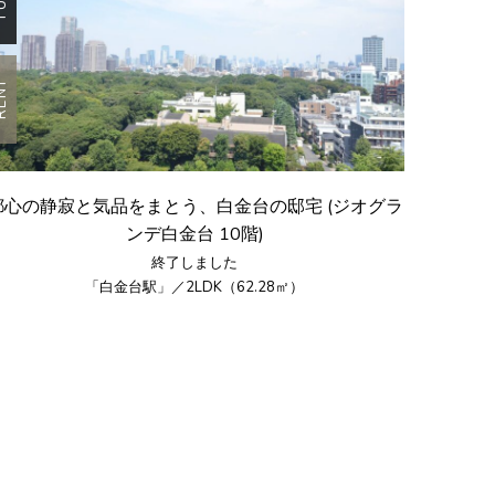
ENT
都心の静寂と気品をまとう、白金台の邸宅 (ジオグラ
ンデ白金台 10階)
終了しました
「白金台駅」／2LDK（62.28㎡）