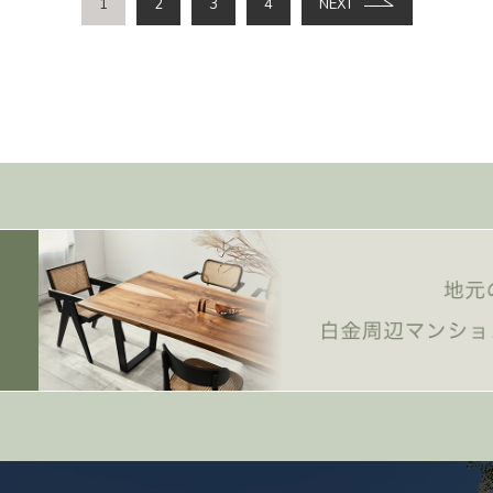
1
2
3
4
NEXT