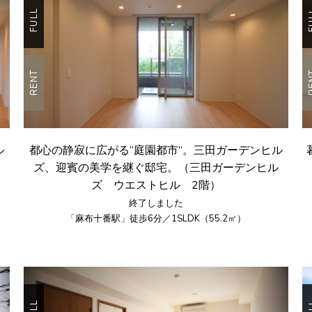
FULL
F
RENT
R
ル
都心の静寂に広がる“庭園都市”。三田ガーデンヒル
ズ、迎賓の美学を継ぐ邸宅。（三田ガーデンヒル
ズ ウエストヒル 2階）
終了しました
「麻布十番駅」徒歩6分／1SLDK（55.2㎡）
FULL
F