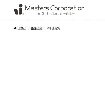
HOME
物件情報
#港区賃貸
Service
Properties
Property
About us
Column
Recruit
for rent and sale
Management
サービス
会社情報
コラム
採用情報
売
買
会
物件情報
不動産管理
日
代