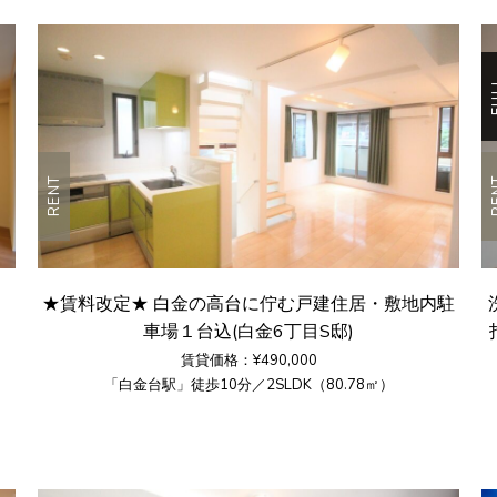
F
RENT
R
★賃料改定★ 白金の高台に佇む戸建住居・敷地内駐
車場１台込(白金6丁目S邸)
賃貸価格：¥490,000
「白金台駅」徒歩10分／2SLDK（80.78㎡）