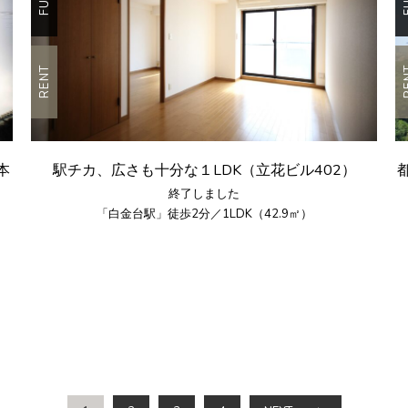
RENT
R
本
駅チカ、広さも十分な１LDK（立花ビル402）
終了しました
「白金台駅」徒歩2分／1LDK（42.9㎡）