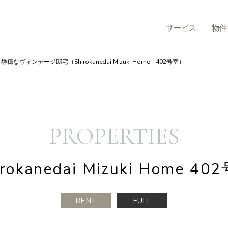
サービス
物件
ィンテージ邸宅（Shirokanedai Mizuki Home 402号室）
サービストップ
物件情報トップ
不動産管理トップ
会社情報トップ
コラムトップ
採用情報トップ
買仲介
う
社概要
有効活用のご提案
借りる
企業理念
PROPERTIES
irokanedai Mizuki Home 40
RENT
FULL
本人向け賃貸仲介
表挨拶
不動産再生事業
歴史