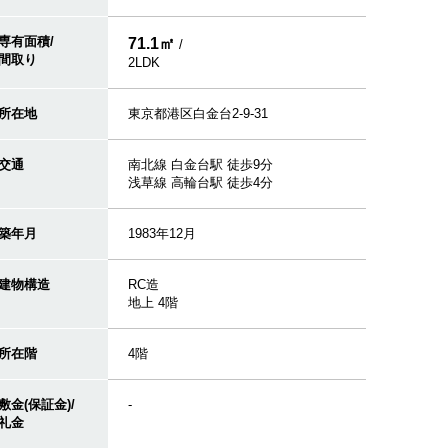
専有面積/
71.1㎡
/
間取り
2LDK
所在地
東京都港区白金台2-9-31
交通
南北線 白金台駅 徒歩9分
浅草線 高輪台駅 徒歩4分
築年月
1983年12月
建物構造
RC造
地上 4階
所在階
4階
敷金(保証金)/
-
礼金