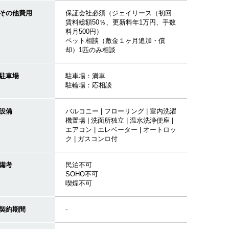
その他費用
保証会社必須（ジェイリース（初回
賃料総額50％、更新料年1万円、手数
料月500円）
ペット相談（敷金１ヶ月追加・償
却）1匹のみ相談
駐車場
駐車場：満車
駐輪場：応相談
設備
バルコニー | フローリング | 室内洗濯
機置場 | 洗面所独立 | 温水洗浄便座 |
エアコン | エレベーター | オートロッ
ク | ガスコンロ付
備考
民泊不可
SOHO不可
喫煙不可
契約期間
-