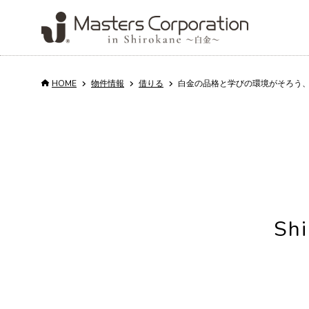
HOME
物件情報
借りる
白金の品格と学びの環境がそろう、静穏なヴ
Service
Properties
Property
About us
Column
Recruit
for rent and sale
Management
サービス
会社情報
コラム
採用情報
売
買
会
物件情報
不動産管理
Sh
日
代