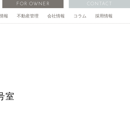
FOR OWNER
CONTACT
情報
不動産管理
会社情報
コラム
採用情報
管理物件一覧
オーナー様の声
外国人向け不動産仲介
事務所・店舗
経営計画
無料査定依頼
2号室
ご相談
アイインターナショナルスクール
アクセス