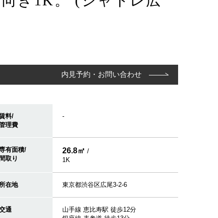
き1K。 (シャトレ広
内見予約・お問い合わせ
賃料/
-
管理費
専有面積/
26.8㎡
/
間取り
1K
所在地
東京都渋谷区広尾3-2-6
交通
山手線 恵比寿駅 徒歩12分