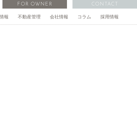
FOR OWNER
CONTACT
情報
不動産管理
会社情報
コラム
採用情報
管理物件一覧
オーナー様の声
外国人向け不動産仲介
事務所・店舗
経営計画
無料査定依頼
ご相談
アイインターナショナルスクール
アクセス