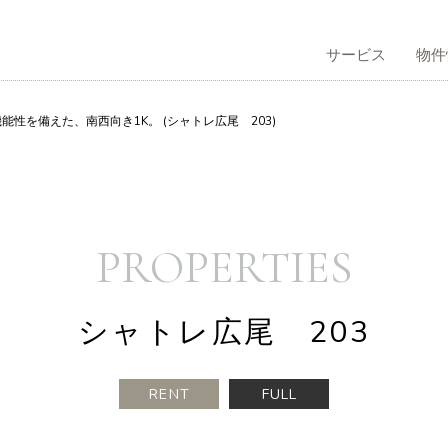
サービス
物件
性を備えた、南西向き1K。 (シャトレ広尾 203)
サービストップ
物件情報トップ
不動産管理トップ
会社情報トップ
コラムトップ
採用情報トップ
買仲介
う
社概要
有効活用のご提案
借りる
企業理念
PROPERTIES
シャトレ広尾 203
RENT
FULL
本人向け賃貸仲介
表挨拶
不動産再生事業
歴史