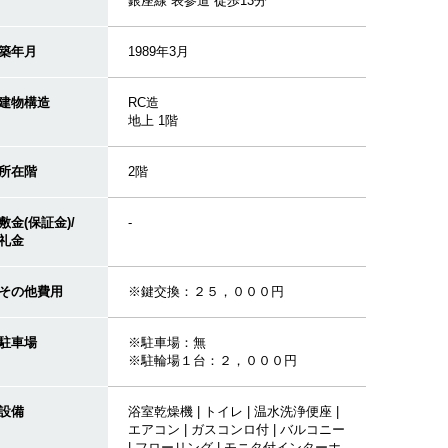
銀座線 表参道 徒歩13分
築年月
1989年3月
建物構造
RC造
地上 1階
所在階
2階
敷金(保証金)/
-
礼金
その他費用
※鍵交換：２５，０００円
駐車場
※駐車場：無
※駐輪場１台：２，０００円
設備
浴室乾燥機 | トイレ | 温水洗浄便座 |
エアコン | ガスコンロ付 | バルコニー
| フローリング | モニタ付インターホ