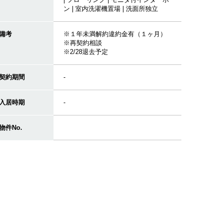
ン | 室内洗濯機置場 | 洗面所独立
備考
※１年未満解約違約金有（１ヶ月）
※再契約相談
※2/28退去予定
契約期間
-
入居時期
-
物件No.