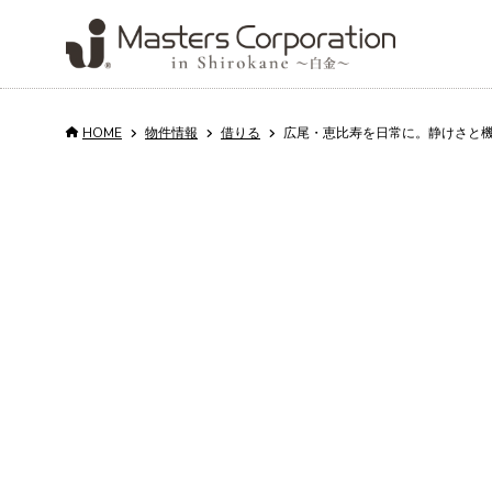
HOME
物件情報
借りる
広尾・恵比寿を日常に。静けさと機能
Service
Properties
Property
About us
Column
Recruit
for rent and sale
Management
サービス
会社情報
コラム
採用情報
売
買
会
物件情報
不動産管理
日
代