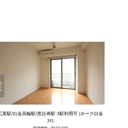
ENT
広尾駅/白金高輪駅/恵比寿駅 3駅利用可 (ホーク白金
3F)