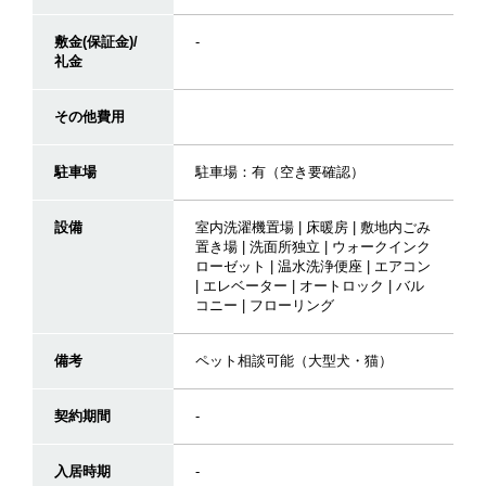
敷金(保証金)/
-
礼金
その他費用
駐車場
駐車場：有（空き要確認）
設備
室内洗濯機置場 | 床暖房 | 敷地内ごみ
置き場 | 洗面所独立 | ウォークインク
ローゼット | 温水洗浄便座 | エアコン
| エレベーター | オートロック | バル
コニー | フローリング
備考
ペット相談可能（大型犬・猫）
契約期間
-
入居時期
-