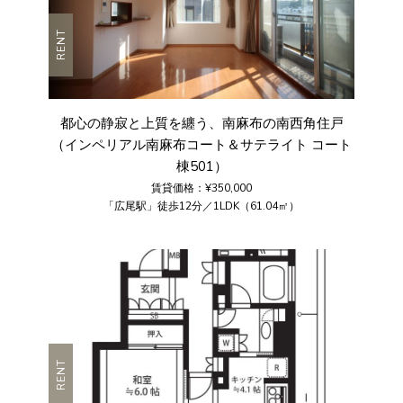
RENT
都心の静寂と上質を纏う、南麻布の南西角住戸
（インペリアル南麻布コート＆サテライト コート
棟501）
賃貸価格：¥350,000
「広尾駅」徒歩12分／1LDK（61.04㎡）
RENT