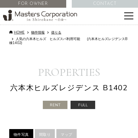
FOR OWNER
CONTACT
HOME
物件情報
借りる
サービス
人気の六本木ヒルズ ヒルズスパ利用可能 (六本木ヒルズレジデンスB
棟1402)
物件情報
PROPERTIES
不動産管理
六本木ヒルズレジデンス B1402
会社情報
RENT
FULL
コラム
採用情報
物件写真
間取り
マップ