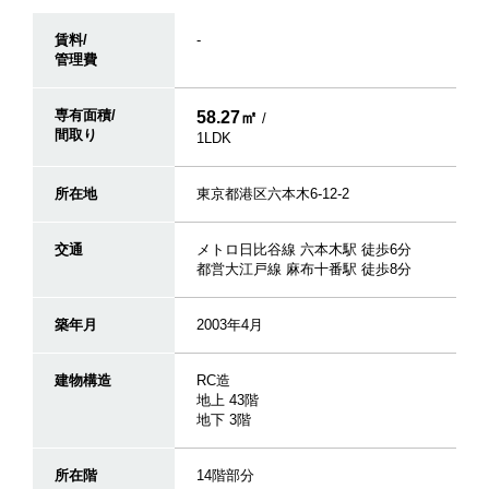
賃料/
-
管理費
専有面積/
58.27㎡
/
間取り
1LDK
所在地
東京都港区六本木6-12-2
交通
メトロ日比谷線 六本木駅 徒歩6分
都営大江戸線 麻布十番駅 徒歩8分
築年月
2003年4月
建物構造
RC造
地上 43階
地下 3階
所在階
14階部分