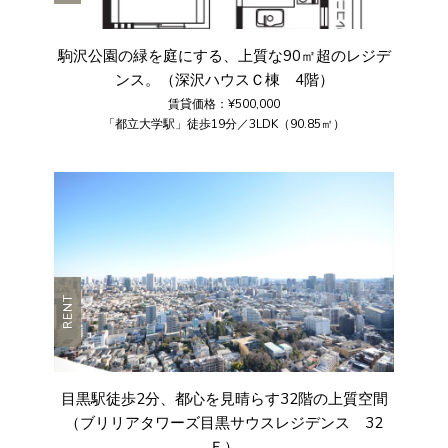
駒沢公園の緑を庭にする、上質な90㎡超のレジデ
ンス。（深沢ハウスＣ棟 4階）
賃貸価格：¥500,000
「都立大学駅」徒歩19分／3LDK（90.85㎡）
RENT
目黒駅徒歩2分、都心を見晴らす32階の上質空間
（ブリリアタワーズ目黒サウスレジデンス 32
Ｆ）