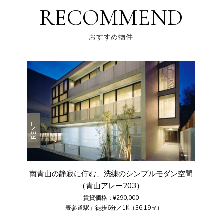
RECOMMEND
おすすめ物件
RENT
南青山の静寂に佇む、洗練のシンプルモダン空間
（青山アレー203）
賃貸価格：¥290,000
「表参道駅」徒歩6分／1K（36.19㎡）