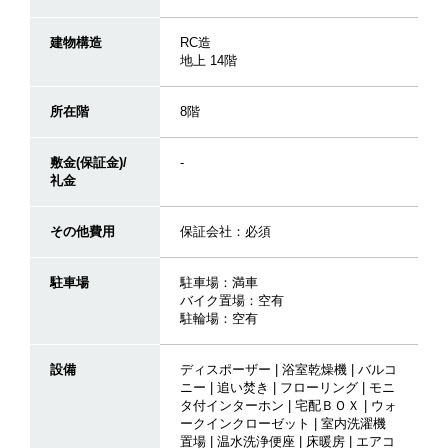
建物構造
RC造
地上 14階
所在階
8階
敷金(保証金)/
-
礼金
その他費用
保証会社：必須
駐車場
駐車場：満車
バイク置場：空有
駐輪場：空有
設備
ディスポーザー | 浴室乾燥機 | バルコ
ニー | 追い焚き | フローリング | モニ
タ付インターホン | 宅配ＢＯＸ | ウォ
ークインクローゼット | 室内洗濯機
置場 | 温水洗浄便座 | 床暖房 | エアコ