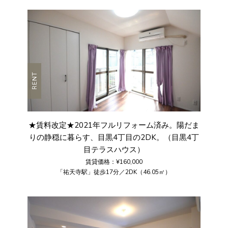
RENT
★賃料改定★2021年フルリフォーム済み。陽だま
りの静穏に暮らす、目黒4丁目の2DK。（目黒4丁
目テラスハウス）
賃貸価格：¥160,000
「祐天寺駅」徒歩17分／2DK（46.05㎡）