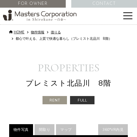
FOR OWNER
CONTACT
HOME
物件情報
借りる
サービス
都心で叶える、上質で快適な暮らし（プレミスト北品川 8階）
物件情報
PROPERTIES
不動産管理
プレミスト北品川 8階
会社情報
RENT
FULL
コラム
物件写真
間取り
マップ
360°VR内見
採用情報