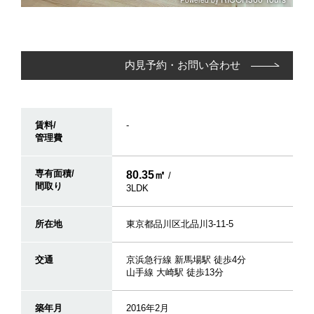
内見予約・お問い合わせ
賃料/
-
管理費
専有面積/
80.35㎡
/
間取り
3LDK
所在地
東京都品川区北品川3-11-5
交通
京浜急行線 新馬場駅 徒歩4分
山手線 大崎駅 徒歩13分
築年月
2016年2月