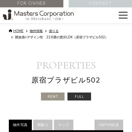
FOR OWNER
CONTACT
HOME
物件情報
借りる
サービス
開放感×デザイン性 22.8畳の贅沢LDK（原宿プラザビル502）
物件情報
PROPERTIES
不動産管理
原宿プラザビル502
会社情報
RENT
FULL
コラム
物件写真
間取り
マップ
360°VR内見
採用情報