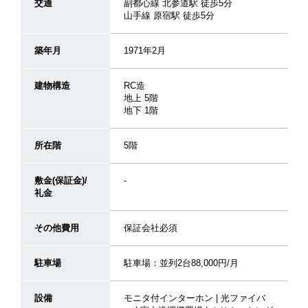
交通
副都心線 北参道駅 徒歩5分
山手線 原宿駅 徒歩5分
築年月
1971年2月
建物構造
RC造
地上 5階
地下 1階
所在階
5階
敷金(保証金)/
-
礼金
その他費用
保証会社必須
駐車場
駐車場：並列2台88,000円/月
設備
モニタ付インターホン | 光ファイバ