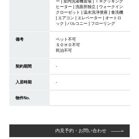
ー | 室内洗濯機置場 | ＩＨクッキング
ヒーター | 洗面所独立 | ウォークイン
クローゼット | 温水洗浄便座 | 食洗機
| エアコン | エレベーター | オートロ
ック | バルコニー | フローリング
備考
ペット不可
ＳＯＨＯ不可
民泊不可
契約期間
-
入居時期
-
物件No.
内見予約・お問い合わせ