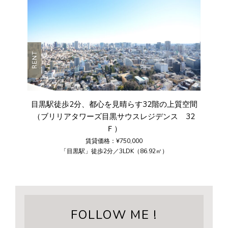
RENT
目黒駅徒歩2分、都心を見晴らす32階の上質空間
（ブリリアタワーズ目黒サウスレジデンス 32
Ｆ）
賃貸価格：¥750,000
「目黒駅」徒歩2分／3LDK（86.92㎡）
FOLLOW ME !