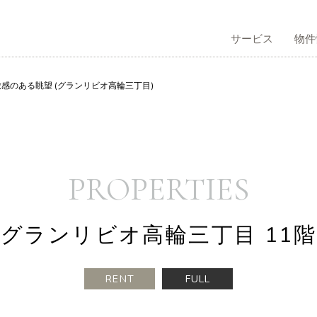
サービス
物件
放感のある眺望 (グランリビオ高輪三丁目)
サービストップ
物件情報トップ
不動産管理トップ
会社情報トップ
コラムトップ
採用情報トップ
買仲介
う
社概要
有効活用のご提案
借りる
企業理念
PROPERTIES
グランリビオ高輪三丁目 11階
RENT
FULL
本人向け賃貸仲介
表挨拶
不動産再生事業
歴史