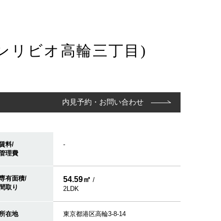
ランリビオ高輪三丁目)
内見予約・お問い合わせ
賃料/
-
管理費
専有面積/
54.59㎡
/
間取り
2LDK
所在地
東京都港区高輪3-8-14