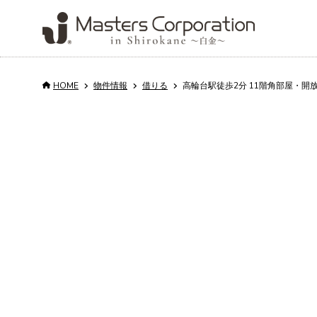
HOME
物件情報
借りる
高輪台駅徒歩2分 11階角部屋・開
Service
Properties
Property
About us
Column
Recruit
for rent and sale
Management
サービス
会社情報
コラム
採用情報
売
買
会
物件情報
不動産管理
日
代