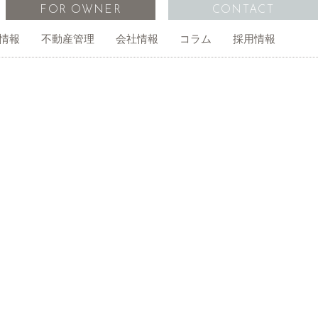
FOR OWNER
CONTACT
情報
不動産管理
会社情報
コラム
採用情報
管理物件一覧
オーナー様の声
外国人向け不動産仲介
事務所・店舗
経営計画
無料査定依頼
ご相談
アイインターナショナルスクール
アクセス