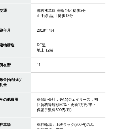
交通
都営浅草線 高輪台駅 徒歩2分
山手線 品川 徒歩13分
築年月
2018年4月
建物構造
RC造
地上 12階
所在階
11
敷金(保証金)/
-
礼金
その他費用
※保証会社：必須(ジェイリース：初
回賃料等総額50%・更新1万円/年・
保証手数料500円/月)
駐車場
※駐輪場：上段ラック(200円)のみ