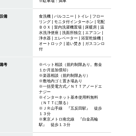
※駐車場：満車
設備
食洗機 | バルコニー | トイレ | フロー
リング | モニタ付インターホン | 宅配
ＢＯＸ | 室内洗濯機置場 | 床暖房 | 温
水洗浄便座 | 洗面所独立 | エアコン |
浄水器 | エレベーター | 浴室乾燥機 |
オートロック | 追い焚き | ガスコンロ
付
備考
※ペット相談（規約制限あり。敷金
１か月追加償却）
※楽器相談（規約制限あり）
※敷地内ゴミ置き場あり
※一括受電方式／ＮＴＴアノードエ
ナジー
※インターネット基本使用料無料
（ＮＴＴに限る）
※ＪＲ山手線 『五反田駅』 徒歩
１３分
※東京メトロ南北線 『白金高輪
駅』 徒歩１３分