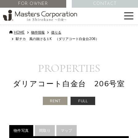
FOR OWNER
CONTACT
HOME
物件情報
借りる
サービス
駅チカ 風の抜ける１K （ダリアコート白金台206）
物件情報
PROPERTIES
不動産管理
ダリアコート白金台 206号室
会社情報
RENT
FULL
コラム
物件写真
間取り
マップ
採用情報