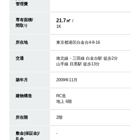
管理費
専有面積/
21.7㎡
/
間取り
1K
所在地
東京都港区白金台4-8-16
交通
南北線・三田線 白金台駅 徒歩2分
山手線 目黒駅 徒歩13分
築年月
2009年11月
建物構造
RC造
地上 6階
所在階
2階
敷金(保証金)/
-
礼金