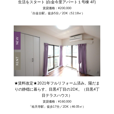
生活をスタート (白金今里アパート１号棟 4F)
賃貸価格：¥200,000
「白金台駅」徒歩5分／2DK（52.18㎡）
NEW
RENT
★賃料改定★2021年フルリフォーム済み。陽だま
りの静穏に暮らす、目黒4丁目の2DK。（目黒4丁
目テラスハウス）
賃貸価格：¥160,000
「祐天寺駅」徒歩17分／2DK（46.05㎡）