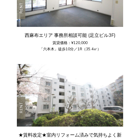
RENT
西麻布エリア 事務所相談可能 (足立ビル3F)
賃貸価格：¥120,000
「六本木」徒歩10分／1R（35.4㎡）
RENT
★賃料改定★室内リフォーム済みで気持ちよく新