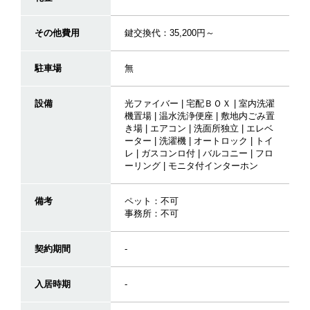
その他費用
鍵交換代：35,200円～
駐車場
無
設備
光ファイバー | 宅配ＢＯＸ | 室内洗濯
機置場 | 温水洗浄便座 | 敷地内ごみ置
き場 | エアコン | 洗面所独立 | エレベ
ーター | 洗濯機 | オートロック | トイ
レ | ガスコンロ付 | バルコニー | フロ
ーリング | モニタ付インターホン
備考
ペット：不可
事務所：不可
契約期間
-
入居時期
-