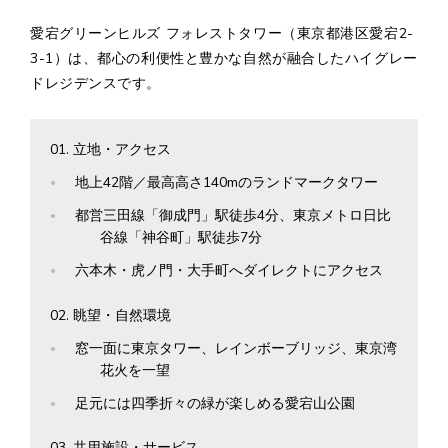
愛宕グリーンヒルズ フォレストタワー（東京都港区愛宕2-
3-1）は、都心の利便性と豊かな自然が融合したハイグレー
ドレジデンスです。
立地・アクセス
地上42階／最高高さ140mのランドマークタワー
都営三田線「御成門」駅徒歩4分、東京メトロ日比
谷線「神谷町」駅徒歩7分
六本木・虎ノ門・大手町へダイレクトにアクセス
眺望・自然環境
窓一面に東京タワー、レインボーブリッジ、東京湾
花火を一望
足元には四季折々の緑が楽しめる愛宕山公園
共用施設・サービス