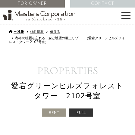
FOR OWNER
CONTACT
HOME
物件情報
借りる
サービス
都市の喧騒を忘れる、森と眺望の極上リゾート（愛宕グリーンヒルズフォ
レストタワー 2102号室）
物件情報
PROPERTIES
不動産管理
愛宕グリーンヒルズフォレスト
会社情報
タワー 2102号室
コラム
RENT
FULL
採用情報