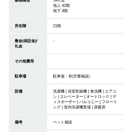
建物構造
SRC造
地上 42階
地下 4階
所在階
21階
敷金(保証金)/
-
礼金
その他費用
駐車場
駐車場：有(空要確認）
設備
洗濯機 | 浴室乾燥機 | 食洗機 | エアコ
ン | エレベーター | オートロック | デ
ィスポーザー | バルコニー | フローリ
ング | 室内洗濯機置場 | 床暖房
備考
ペット相談